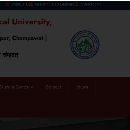
VMSBUTU
Result
UTU E-Library
Anti-Ragging
al University,
kpur, Champawat |
र चंपावत
Student Corner
Contact
News