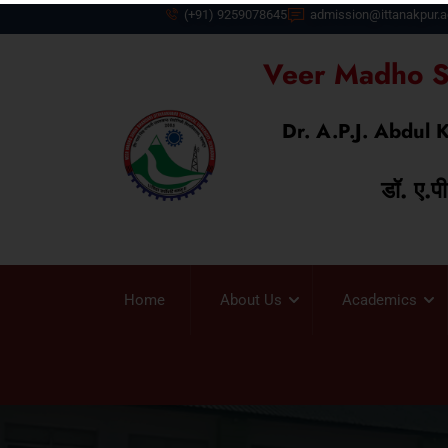
(+91) 9259078645
admission@ittanakpur.a
Veer Madho Si
Dr. A.P.J. Abdul 
डॉ. ए.प
Home
About Us
Academics