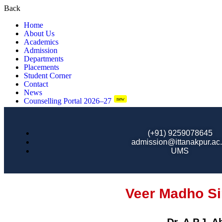
Back
Home
About Us
Academics
Admission
Departments
Placements
Student Corner
Contact
News
new
Counselling Portal 2026–27
(+91) 9259078645
admission@ittanakpur.ac.
UMS
Veer Madho Si