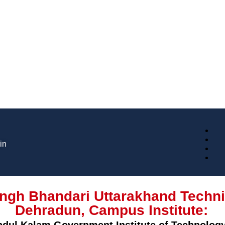
in
ngh Bhandari Uttarakhand Technic
Dehradun, Campus Institute: